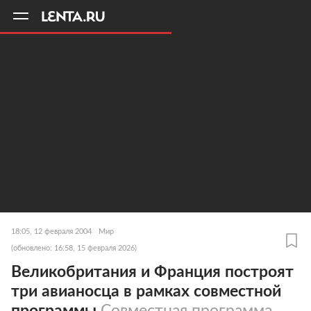
11
A
18:05, 12 февраля 2004
Мир
(обновлено: 16:58, 15 февраля 2026)
Великобритания и Франция построят
три авианосца в рамках совместной
программы
Совместная программа