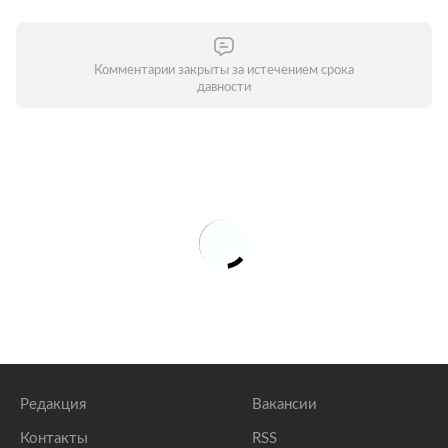
Комментарии закрыты за истечением срока
давности
Редакция
Вакансии
Контакты
RSS