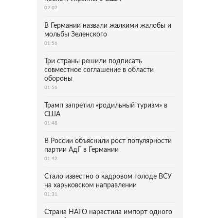
02:02
В Германии назвали жалкими жалобы и
мольбы Зеленского
01:56
Три страны решили подписать
совместное соглашение в области
обороны
01:56
Трамп запретил «родильный туризм» в
США
01:48
В России объяснили рост популярности
партии АдГ в Германии
01:42
Стало известно о кадровом голоде ВСУ
на харьковском направлении
01:31
Страна НАТО нарастила импорт одного