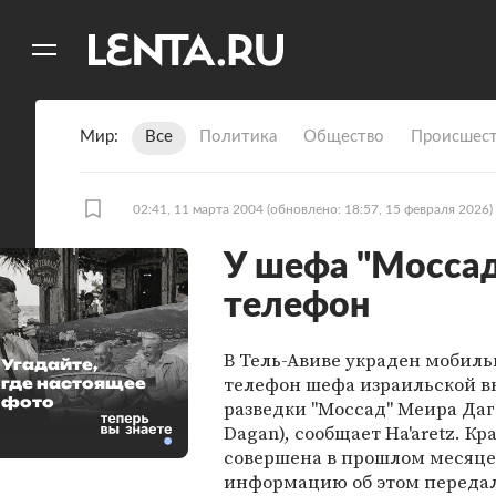
11
A
Мир
Все
Политика
Общество
Происшест
02:41, 11 марта 2004
(обновлено: 18:57, 15 февраля 2026)
У шефа "Мосса
телефон
В Тель-Авиве украден мобил
Угадайте,
телефон шефа израильской 
где настоящее
фото
разведки "Моссад" Меира Даг
Dagan), сообщает Ha'aretz. К
совершена в прошлом месяце
информацию об этом переда