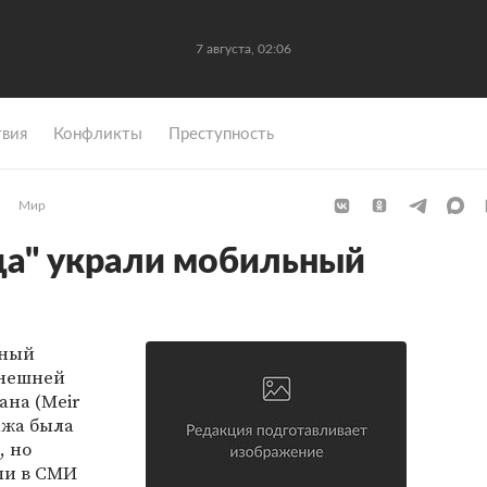
7 августа, 02:06
вия
Конфликты
Преступность
Мир
да" украли мобильный
ьный
внешней
ана (Meir
ража была
, но
ли в СМИ