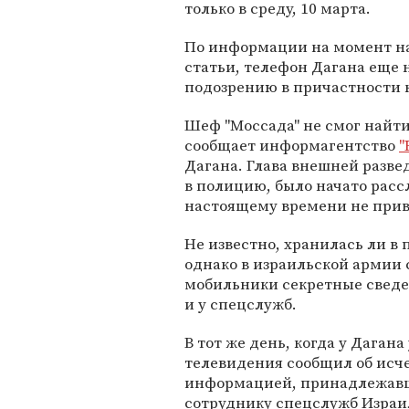
только в среду, 10 марта.
По информации на момент н
статьи, телефон Дагана еще 
подозрению в причастности к
Шеф "Моссада" не смог найти
сообщает информагентство
"
Дагана. Глава внешней разв
в полицию, было начато расс
настоящему времени не приве
Не известно, хранилась ли в
однако в израильской армии 
мобильники секретные сведен
и у спецслужб.
В тот же день, когда у Даган
телевидения сообщил об исче
информацией, принадлежавш
сотруднику спецслужб Израи