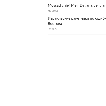
Mossad chief Meir Dagan's cellular 
Ha'aretz
Израильские ракетчики по ошиб
Востока
lenta.ru