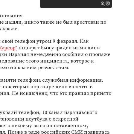
аписания
не нашли, никто также не был арестован по
 краже.
 свой телефон утром 9 февраля. Как
Курсор"
, аппарат был украден из машины
едки Израиля немедленно сообщил о пропаже
ледование этого инцидента, которое к
ло ни к каким результатам.
 памяти телефона служебная информация,
с некоторых пор запрещено вносить в
ия. Не исключено, что это правило принято
а украли телефон, 10 канал израильского
зновении ноутбука с секретной
его некоему высокопоставленному
ля. Позже в ряде российских СМИ появилась