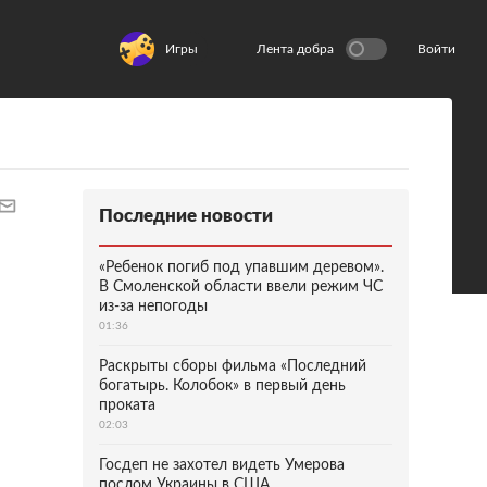
Игры
Лента добра
Войти
Последние новости
«Ребенок погиб под упавшим деревом».
В Смоленской области ввели режим ЧС
из-за непогоды
01:36
Раскрыты сборы фильма «Последний
богатырь. Колобок» в первый день
проката
02:03
Госдеп не захотел видеть Умерова
послом Украины в США