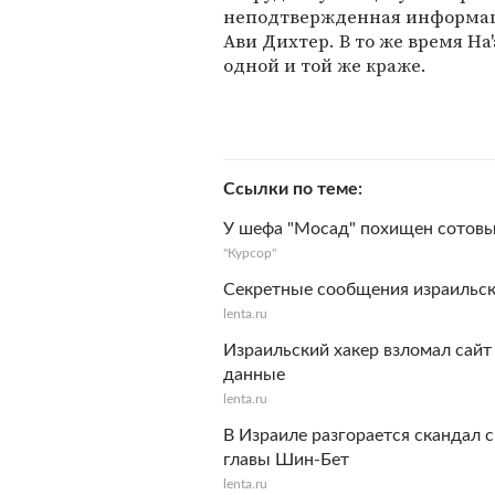
неподтвержденная информаци
Ави Дихтер. В то же время Ha
одной и той же краже.
Ссылки по теме
У шефа "Мосад" похищен сотовы
"Курсор"
Секретные сообщения израильск
lenta.ru
Израильский хакер взломал сайт
данные
lenta.ru
В Израиле разгорается скандал 
главы Шин-Бет
lenta.ru