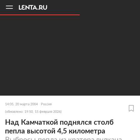
11
A
14:05, 20 марта 2004
Россия
(обновлено: 19:50, 15 февраля 2026)
Над Камчаткой поднялся столб
пепла высотой 4,5 километра
Выбросы пепла из кратера вулкана