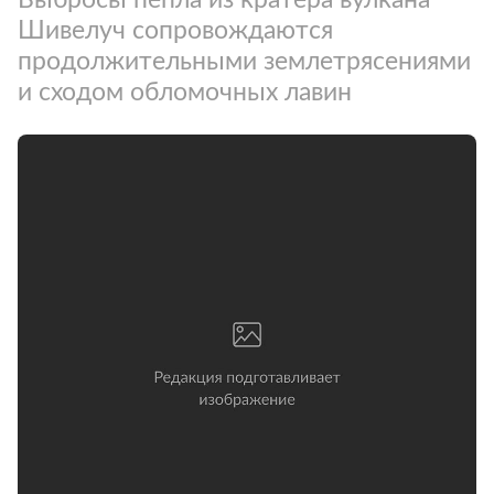
Шивелуч сопровождаются
продолжительными землетрясениями
и сходом обломочных лавин