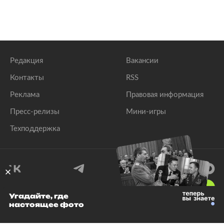
Редакция
Вакансии
Контакты
RSS
Реклама
Правовая информация
Пресс-релизы
Мини-игры
Техподдержка
18
+
Угадайте, где
настоящее фото
© 1999–2026 Все права защищены.
ООО «Лента.Ру»