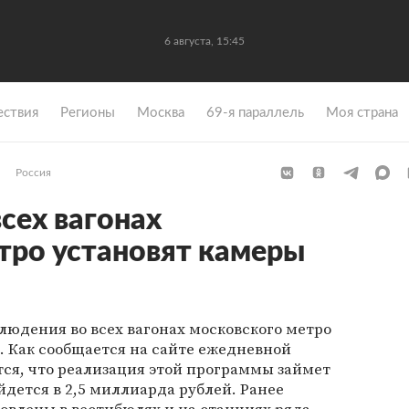
6 августа, 15:45
ствия
Регионы
Москва
69-я параллель
Моя страна
Россия
всех вагонах
тро установят камеры
юдения во всех вагонах московского метро
. Как сообщается на сайте ежедневной
тся, что реализация этой программы займет
ойдется в 2,5 миллиарда рублей. Ранее