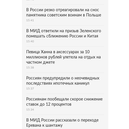
В России резко отреагировали на снос
памятника советским воинам в Польше
15:41
В МИД ответили на призыв Зеленского
помешать сближению России и Китая
15:40
Певица Ханна в аксессуарах за 10
миллионов рублей улетела на отдых на
частном джете
15:38
Россиян предупредили о неочевидных
последствиях ипотечных каникул
15:37
Россиянам пообещали скорое снижение
ставок до 12 процентов
15:34
В МИД России рассказали о переходе
Еревана к шантажу