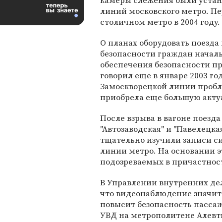
камеры слежения были устан
линий московского метро. П
столичном метро в 2004 году.
О планах оборудовать поезд
безопасности граждан началь
обеспечения безопасности п
говорил еще в январе 2003 год
Замоскворецкой линии пробл
приобрела еще большую акту
После взрыва в вагоне поезд
"Автозаводская" и "Павелецк
тщательно изучили записи с
линии метро. На основании э
подозреваемых в причастност
В Управлении внутренних дел
что видеонаблюдение значит
повысит безопасность пассаж
УВД на метрополитене Алевт