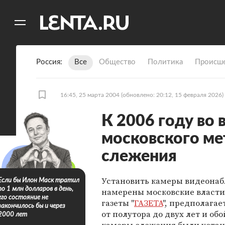
11
A
Россия
Все
Общество
Политика
Происше
16:45, 25 марта 2004
(обновлено: 20:12, 15 февраля 2026)
К 2006 году во 
московского ме
слежения
Установить камеры видеонабл
Если бы Илон Маск тратил
по 1 млн долларов в день,
намерены московские власти
его состояние не
газеты "
ГАЗЕТА
", предполагае
закончилось бы и через
от полутора до двух лет и об
2000 лет