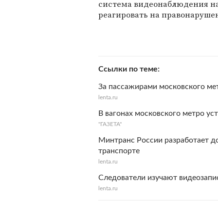
система видеонаблюдения на
реагировать на правонаруше
Ссылки по теме
За пассажирами московского ме
lenta.ru
В вагонах московского метро ус
"ГАЗЕТА"
Минтранс России разработает д
транспорте
lenta.ru
Следователи изучают видеозапи
lenta.ru