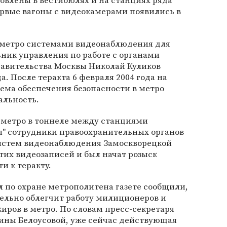
овлены в вестибюлях и на станциях ряда
ервые вагоны с видеокамерами появились в
а метро системами видеонаблюдения для
ник управления по работе с органами
равительства Москвы Николай Куликов
а. После теракта 6 февраля 2004 года на
ема обеспечения безопасности в метро
альность.
а метро в тоннеле между станциями
ая" сотрудники правоохранительных органов
истем видеонаблюдения Замоскворецкой
тих видеозаписей и был начат розыск
и к теракту.
 по охране метрополитена газете сообщили,
ельно облегчит работу милиционеров и
иров в метро. По словам пресс-секретаря
ины Белоусовой, уже сейчас действующая