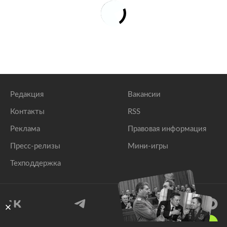
Редакция
Вакансии
Контакты
RSS
Реклама
Правовая информация
Пресс-релизы
Мини-игры
Техподдержка
18
+