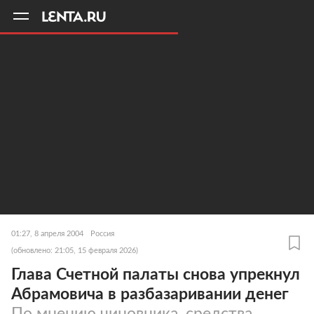
11
A
01:27, 8 апреля 2004
Россия
(обновлено: 21:05, 15 февраля 2026)
Глава Счетной палаты снова упрекнул
Абрамовича в разбазаривании денег
По мнению чиновника, средства,