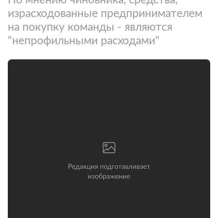
израсходованные предпринимателем
на покупку команды - являются
"непрофильными расходами"