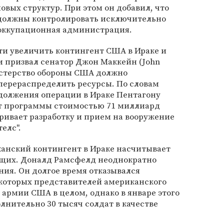
овых структур. При этом он добавил, что
 должны контролировать исключительно
 оккупационная администрация.
ти увеличить контингент США в Ираке и
 призвал сенатор Джон Маккейн (John
истерство обороны США должно
перераспределить ресурсы. По словам
одолжения операции в Ираке Пентагону
 от программы стоимостью 71 миллиард
ривает разработку и прием на вооружение
елс".
анский контингент в Ираке насчитывает
ащих. Доналд Рамсфелд неоднократно
ния. Он долгое время отказывался
которых представителей американского
армии США в целом, однако в январе этого
лнительно 30 тысяч солдат в качестве