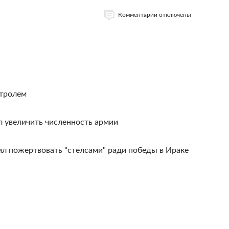
Комментарии отключены
нтролем
 увеличить численность армии
л пожертвовать "стелсами" ради победы в Ираке