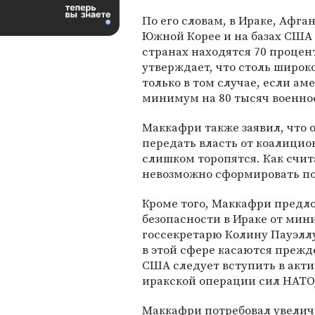
По его словам, в Ираке, Афга
Южной Корее и на базах США 
странах находятся 70 процен
утверждает, что столь широк
только в том случае, если ам
минимум на 80 тысяч военн
Маккафри также заявил, что
передать власть от коалици
слишком торопятся. Как счита
невозможно сформировать по
Кроме того, Маккафри предл
безопасности в Ираке от ми
госсекретарю Колину Пауэллу
в этой сфере касаются прежд
США следует вступить в акт
иракской операции сил НАТО,
Маккафри потребовал увелич