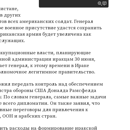
нистане,
в других
тов всех американских солдат. Генерал
ое военное присутствие удастся сохранить
ериканская армия будет увеличена как
ослужащих.
 оккупационные власти, планирующие
онной администрации иракцам 30 июня,
ет генерал, к этому времени в Ираке
лномочное легитимное правительство.
ожил передать контроль над обеспечением
нистра обороны США Доналда Рамсфелда
. По словам генерала, самые важные задачи
е всего дипломатии. Он также заявил, что
ивные переговоры для привлечения к
 ООН и арабских стран.
ить расходы на формирование иракской