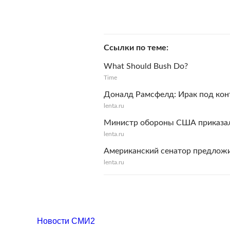
Ссылки по теме
What Should Bush Do?
Time
Доналд Рамсфелд: Ирак под ко
lenta.ru
Министр обороны США приказал
lenta.ru
Американский сенатор предложи
lenta.ru
Новости СМИ2