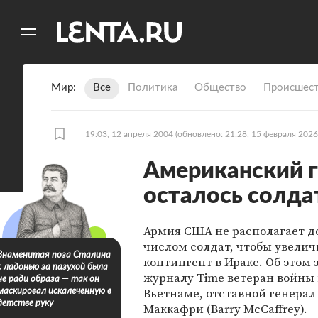
11
A
Мир
Все
Политика
Общество
Происшест
19:03, 12 апреля 2004
(обновлено: 21:28, 15 февраля 2026
Американский г
осталось солда
Армия США не располагает 
числом солдат, чтобы увели
Знаменитая поза Сталина
контингент в Ираке. Об этом 
с ладонью за пазухой была
журналу Time ветеран войны 
не ради образа — так он
Вьетнаме, отставной генерал
маскировал искалеченную в
детстве руку
Маккафри (Barry McCaffrey).