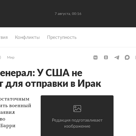
7 августа, 00:16
вия
Конфликты
Преступность
)
Мир
енерал: У США не
т для отправки в Ирак
достаточным
чить военный
заявил
во
 Барри