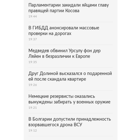
Парламентарии закидали яйцами главу
правящей партии Косова
19:44
В ГИБДД анонсировали массовые
проверки на дорогах
19:37
Медведев обвинил Урсулу фон дер
Ляйен в безразличии к Европе
19:35
Друг Долиной высказался о подаренной
ей после скандала квартире
19:26
Немецкие резервисты оказались
вынуждены забирать у военных оружие
19:21
В Болгарии допустили принадлежность
взорвавшегося дрона ВСУ
19:12