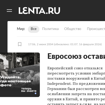
11
A
Мир
Все
Политика
Общество
Происшест
17:06, 2 июня 2004
(обновлено: 01:07, 16 февраля 2026)
Евросоюз остав
Европейский союз отказался
пересмотреть условия эмбарг
Угадайте,
поставки вооружений в Китай
где настоящее
Independent. По предложени
фото
Германии был рассмотрен во
ослаблении запрета на поста
оружия в Китай, и принято р
оставить запрет в силе, на че