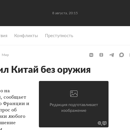
8 августа, 20:15
вия
Конфликты
Преступность
Мир
ил Китай без оружия
о на
, сообщает
ю Франции и
прос об
вки любого
ешение
м