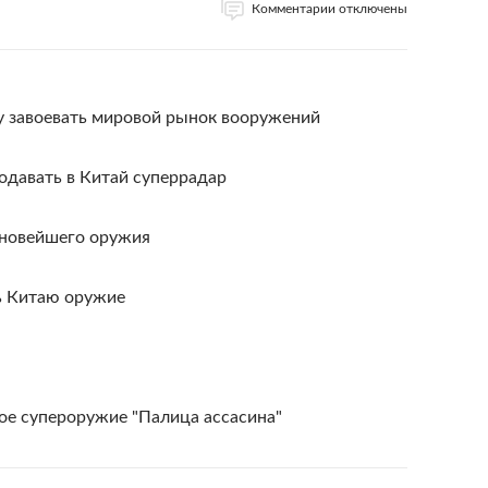
Комментарии отключены
у завоевать мировой рынок вооружений
одавать в Китай суперрадар
 новейшего оружия
ь Китаю оружие
ое супероружие "Палица ассасина"