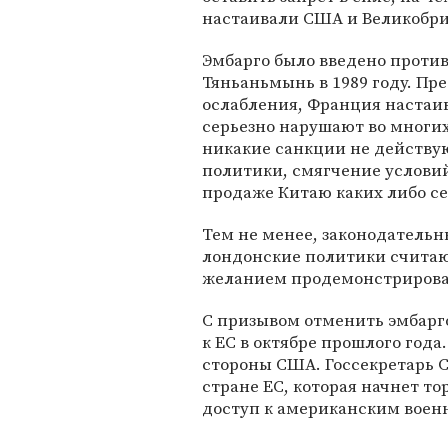
настаивали США и Великобри
Эмбарго было введено проти
Тяньаньмынь в 1989 году. Пре
ослабления, Франция настаива
серьезно нарушают во многих
никакие санкции не действую
политики, смягчение условий
продаже Китаю каких либо с
Тем не менее, законодательн
лондонские политики считаю
желанием продемонстрироват
С призывом отменить эмбарг
к ЕС в октябре прошлого года
стороны США. Госсекретарь 
стране ЕС, которая начнет т
доступ к американским воен