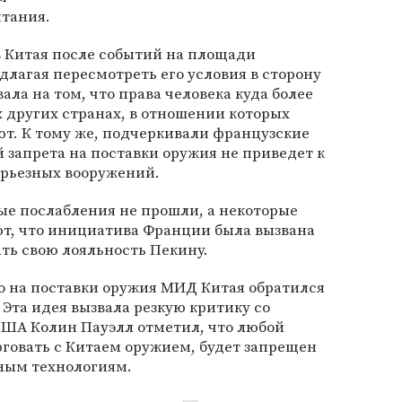
тания.
в Китая после событий на площади
длагая пересмотреть его условия в сторону
ла на том, что права человека куда более
 других странах, в отношении которых
т. К тому же, подчеркивали французские
 запрета на поставки оружия не приведет к
ерьезных вооружений.
ые послабления не прошли, а некоторые
т, что инициатива Франции была вызвана
ь свою лояльность Пекину.
о на поставки оружия МИД Китая обратился
. Эта идея вызвала резкую критику со
США Колин Пауэлл отметил, что любой
орговать с Китаем оружием, будет запрещен
ным технологиям.