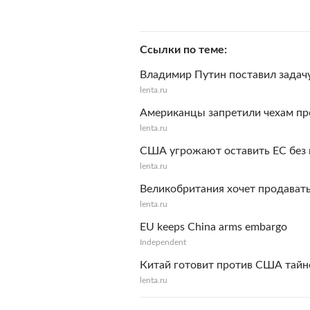
Ссылки по теме
Владимир Путин поставил задач
lenta.ru
Американцы запретили чехам пр
lenta.ru
США угрожают оставить ЕС без
lenta.ru
Великобритания хочет продават
lenta.ru
EU keeps China arms embargo
Independent
Китай готовит против США тайн
lenta.ru