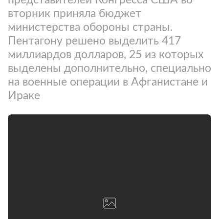
вторник приняла бюджет
министерства обороны страны.
Пентагону решено выделить 417
миллиардов долларов, 25 из которых
выделены дополнительно, специально
на военные операции в Афганистане и
Ираке