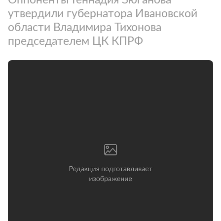
утвердили губернатора Ивановской
области Владимира Тихонова
председателем ЦК КПРФ