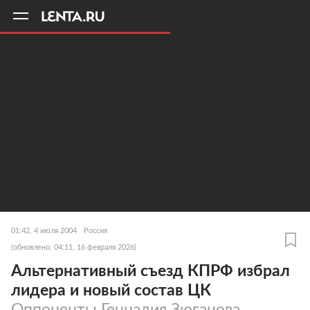
11
A
01:42, 4 июля 2004
Россия
(обновлено: 04:11, 16 февраля 2026)
Альтернативный съезд КПРФ избрал
лидера и новый состав ЦК
Оппоненты Геннадия Зюганова