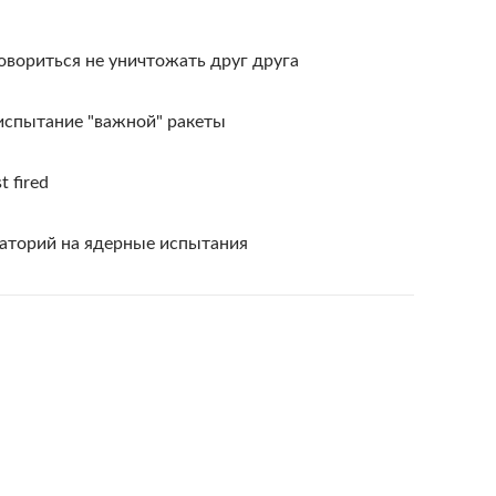
вориться не уничтожать друг друга
испытание "важной" ракеты
t fired
аторий на ядерные испытания