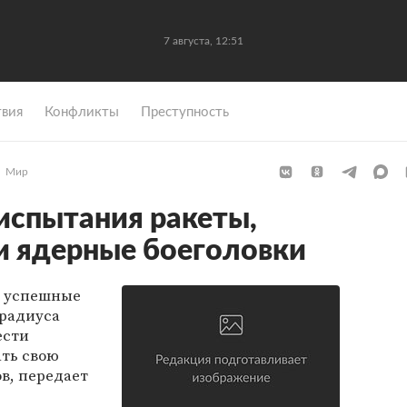
7 августа, 12:51
вия
Конфликты
Преступность
Мир
испытания ракеты,
и ядерные боеголовки
а успешные
радиуса
ести
ать свою
ов, передает