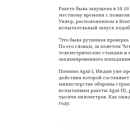
Ракета была запущена в 10.10
местному времени с полигона
Уилер, расположенном в Бенга
испытательный запуск подоб
"Это была рутинная проверка 
По его словам, за полетом "
телеметрические станции и 
запланированного попадания
Помимо Agni-I, Индия уже пр
действия которой составляет
министерстве обороны страны
испытаниям ракеты Agni-III,
тысячи километров. Как ожид
году.