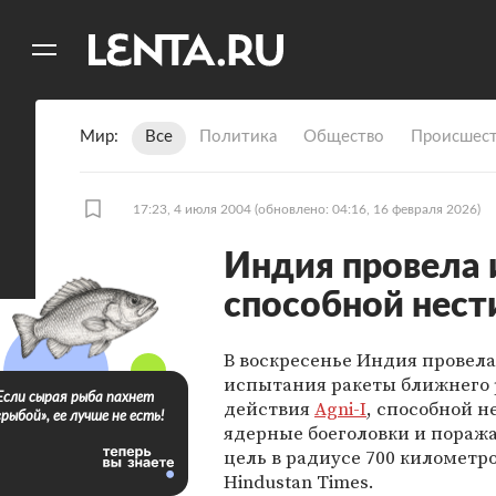
11
A
Мир
Все
Политика
Общество
Происшест
17:23, 4 июля 2004
(обновлено: 04:16, 16 февраля 2026)
Индия провела 
способной нест
В воскресенье Индия провел
испытания ракеты ближнего 
Если сырая рыба пахнет
действия
Agni-I
, способной н
«рыбой», ее лучше не есть!
ядерные боеголовки и пораж
цель в радиусе 700 километр
Hindustan Times.