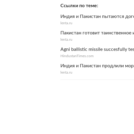
Ссылки по теме
Индия и Пакистан пытаются дого
lenta.ru
Пакистан готовит таинственное 
lenta.ru
Agni ballistic missile succesfully tes
HindustanTimes.com
Индия и Пакистан продлили мор
lenta.ru