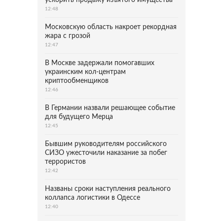
ускорить продажу изъятого имущества
12:48
Московскую область накроет рекордная
жара с грозой
12:47
В Москве задержали помогавших
украинским кол-центрам
криптообменщиков
12:46
В Германии назвали решающее событие
для будущего Мерца
12:45
Бывшим руководителям российского
СИЗО ужесточили наказание за побег
террористов
12:42
Названы сроки наступления реального
коллапса логистики в Одессе
12:40