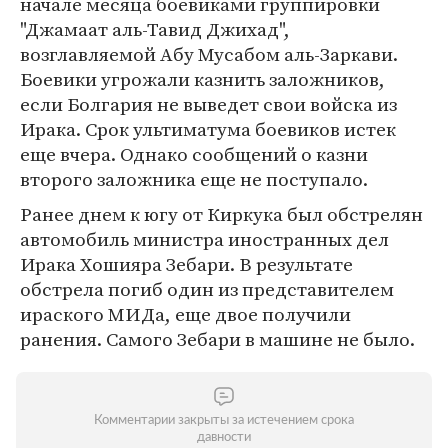
начале месяца боевиками группировки
"Джамаат аль-Тавид Джихад",
возглавляемой Абу Мусабом аль-Заркави.
Боевики угрожали казнить заложников,
если Болгария не выведет свои войска из
Ирака. Срок ультиматума боевиков истек
еще вчера. Однако сообщений о казни
второго заложника еще не поступало.
Ранее днем к югу от Киркука был обстрелян
автомобиль министра иностранных дел
Ирака Хошияра Зебари. В результате
обстрела погиб один из представителем
ираского МИДа, еще двое получили
ранения. Самого Зебари в машине не было.
Комментарии закрыты за истечением срока
давности