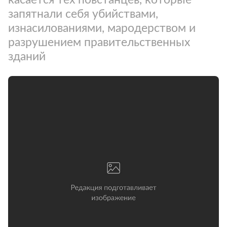
запятнали себя убийствами,
изнасилованиями, мародерством и
разрушением правительственных
зданий