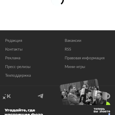
Редакция
Вакансии
Контакты
RSS
Реклама
Правовая информация
Пресс-релизы
Мини-игры
Техподдержка
18
+
Угадайте, где
настоящее фото
© 1999–2026 Все права защищены.