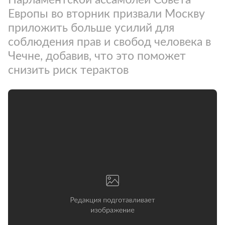
Европы во вторник призвали Москву
приложить больше усилий для
соблюдения прав и свобод человека в
Чечне, добавив, что это поможет
снизить риск терактов