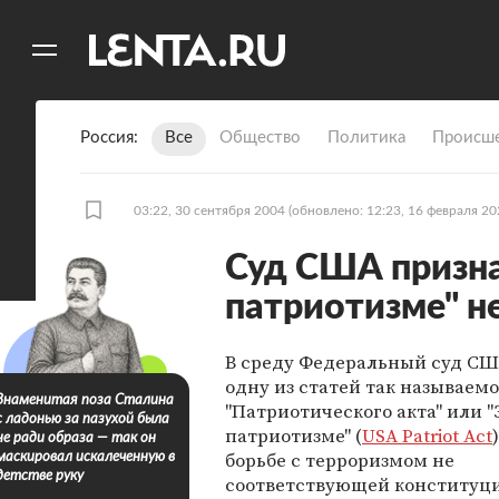
11
A
Россия
Все
Общество
Политика
Происше
03:22, 30 сентября 2004
(обновлено: 12:23, 16 февраля 20
Суд США призна
патриотизме" н
В среду Федеральный суд СШ
одну из статей так называемо
Знаменитая поза Сталина
"Патриотического акта" или "
с ладонью за пазухой была
патриотизме" (
USA Patriot Act
не ради образа — так он
борьбе с терроризмом не
маскировал искалеченную в
детстве руку
соответствующей конституци