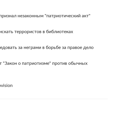
признал незаконным "патриотический акт"
скать террористов в библиотеках
овать за неграми в борьбе за правое дело
т "Закон о патриотизме" против обычных
ovision