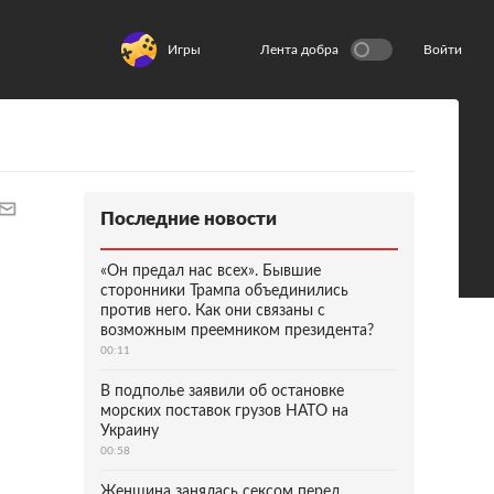
Игры
Лента добра
Войти
Последние новости
«Он предал нас всех». Бывшие
сторонники Трампа объединились
против него. Как они связаны с
возможным преемником президента?
00:11
В подполье заявили об остановке
морских поставок грузов НАТО на
Украину
00:58
Женщина занялась сексом перед