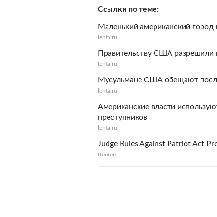
Ссылки по теме
Маленький американский город 
lenta.ru
Правительству США разрешили и
lenta.ru
Мусульмане США обещают послед
lenta.ru
Американские власти использую
преступников
lenta.ru
Judge Rules Against Patriot Act Pr
Reuters