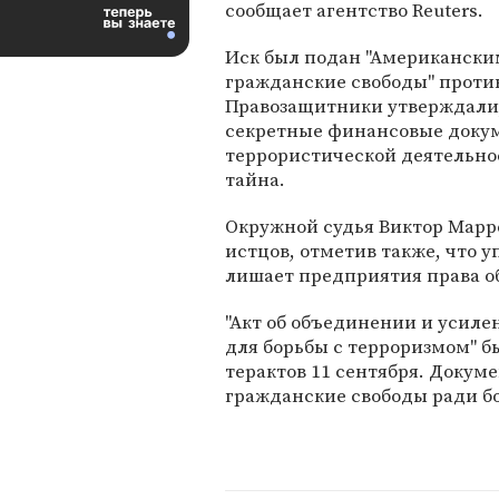
сообщает агентство Reuters.
Иск был подан "Американски
гражданские свободы" прот
Правозащитники утверждали,
секретные финансовые докум
террористической деятельнос
тайна.
Окружной судья Виктор Маррео
истцов, отметив также, что у
лишает предприятия права об
"Акт об объединении и усил
для борьбы с терроризмом" 
терактов 11 сентября. Докум
гражданские свободы ради б