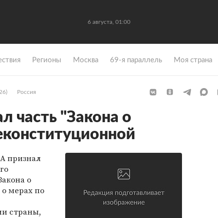
6 августа, 01:00
ствия
Регионы
Москва
69-я параллель
Моя страна
26)
Россия
л часть "Закона о
еконституционной
А признал
го
Закона о
) о мерах по
и страны,