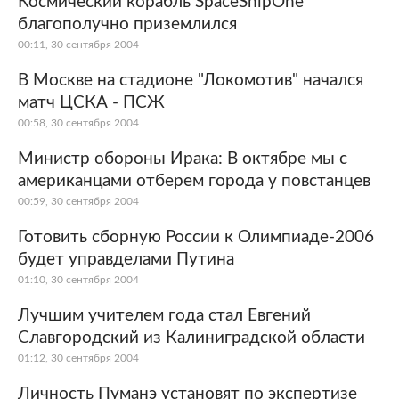
Космический корабль SpaceShipOne
благополучно приземлился
Мир
Бывший СССР
00:11, 30 сентября 2004
Экономика
Силовые структуры
В Москве на стадионе "Локомотив" начался
матч ЦСКА - ПСЖ
Наука и техника
Спорт
00:58, 30 сентября 2004
Культура
Интернет и СМИ
Министр обороны Ирака: В октябре мы с
американцами отберем города у повстанцев
Ценности
Путешествия
00:59, 30 сентября 2004
Из жизни
Среда обитания
Готовить сборную России к Олимпиаде-2006
будет управделами Путина
Забота о себе
Авто
01:10, 30 сентября 2004
Лучшим учителем года стал Евгений
Славгородский из Калиниградской области
01:12, 30 сентября 2004
Личность Пуманэ установят по экспертизе