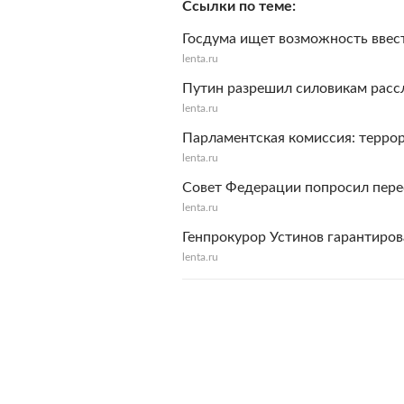
Ссылки по теме
Госдума ищет возможность ввест
lenta.ru
Путин разрешил силовикам рассл
lenta.ru
Парламентская комиссия: террор
lenta.ru
Совет Федерации попросил пере
lenta.ru
Генпрокурор Устинов гарантиров
lenta.ru