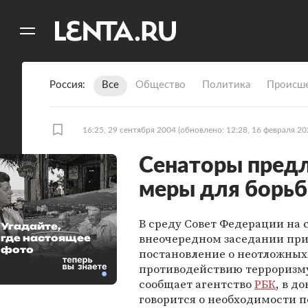
11
A
Россия
Все
Общество
Политика
Происше
16:25, 29 сентября 2004
(обновлено: 12:28, 16 февраля 20
Сенаторы пред
меры для борьб
В среду Совет Федерации на 
Угадайте,
внеочередном заседании пр
где настоящее
фото
постановление о неотложных
противодействию терроризму
сообщает агентство
РБК
, в д
говорится о необходимости п