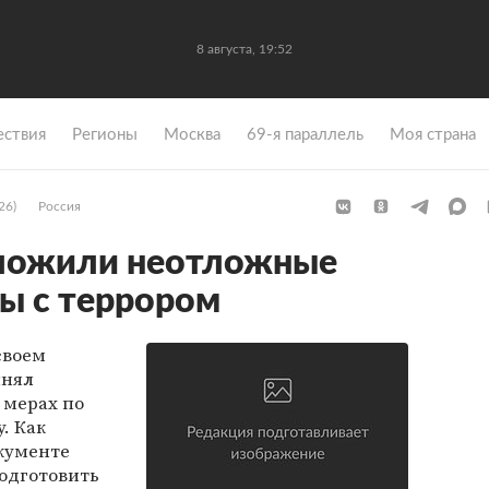
8 августа, 19:52
ствия
Регионы
Москва
69-я параллель
Моя страна
26)
Россия
ложили неотложные
ы с террором
своем
инял
 мерах по
. Как
окументе
одготовить