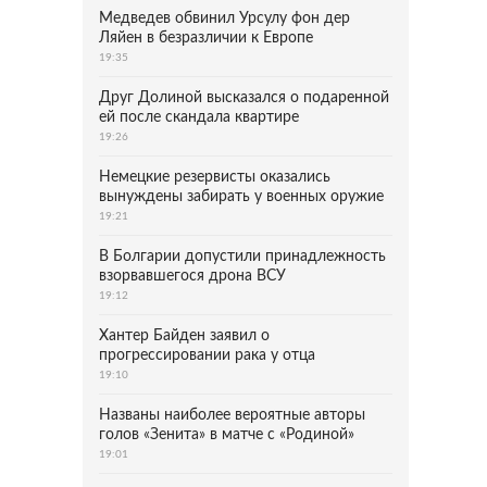
Медведев обвинил Урсулу фон дер
Ляйен в безразличии к Европе
19:35
Друг Долиной высказался о подаренной
ей после скандала квартире
19:26
Немецкие резервисты оказались
вынуждены забирать у военных оружие
19:21
В Болгарии допустили принадлежность
взорвавшегося дрона ВСУ
19:12
Хантер Байден заявил о
прогрессировании рака у отца
19:10
Названы наиболее вероятные авторы
голов «Зенита» в матче с «Родиной»
19:01