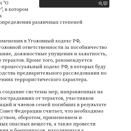
н "О
, в котором
а
 определения различных степеней
зменения в Уголовный кодекс РФ,
головной ответственности за пособничество
ание, должностные упущения и халатность,
терактов. Кроме того, рекомендуется
-процессуальный кодекс РФ, в которых буду
одства предварительного расследования по
ениях террористического характера.
а создание системы мер, направленных на
пострадавших от терактов, участников
ций и членов семей погибших в результате
Совет Федерации считает, что необходимо
дством, оборотом, применением и
ых опасных веществ, а также провести
ия и боеприпасов, находящихся у