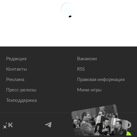
Редакция
Вакансии
Контакты
RSS
Реклама
Правовая информация
Пресс-релизы
Мини-игры
Техподдержка