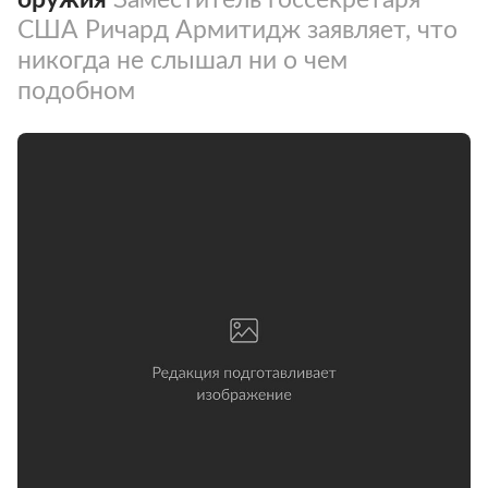
США Ричард Армитидж заявляет, что
никогда не слышал ни о чем
подобном