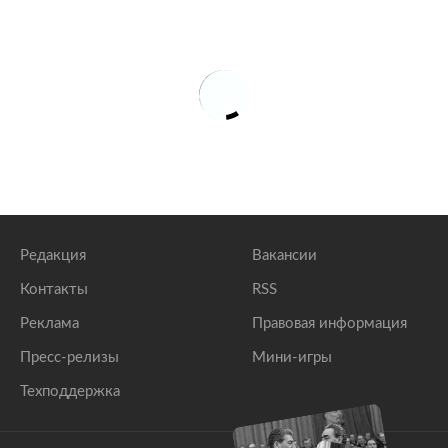
Редакция
Вакансии
Контакты
RSS
Реклама
Правовая информация
Пресс-релизы
Мини-игры
Техподдержка