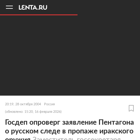
11
A
20:19, 28 октября 2004
Россия
(обновлено: 15:20, 16 февраля 2026)
Госдеп опроверг заявление Пентагона
о русском следе в пропаже иракского
оружия
Заместитель госсекретаря