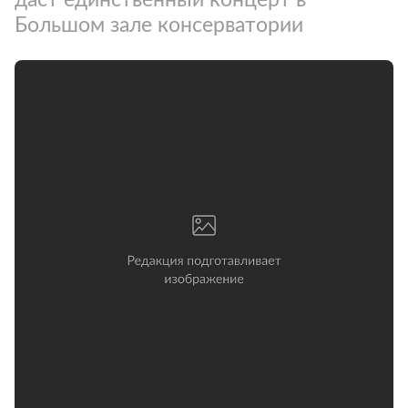
Большом зале консерватории