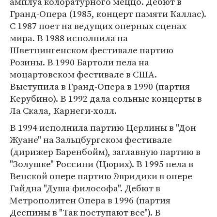
амплуа колоратурного меццо. Дебют в
Гранд-Опера (1985, концерт памяти Каллас).
С 1987 поет на ведущих оперных сценах
мира. В 1988 исполнила на
Шветцингенском фестивале партию
Розины. В 1990 Бартоли пела на
моцартовском фестивале в США.
Выступила в Гранд-Опера в 1990 (партия
Керубино). В 1992 дала сольные концерты в
Ла Скала, Карнеги-холл.
В 1994 исполнила партию Церлины в "Дон
Жуане" на Зальцбургском фестивале
(дирижер Баренбойм), заглавную партию в
"Золушке" Россини (Цюрих). В 1995 пела в
Венской опере партию Эвридики в опере
Гайдна "Душа философа". Дебют в
Метрополитен Опера в 1996 (партия
Деспины в "Так поступают все"). В