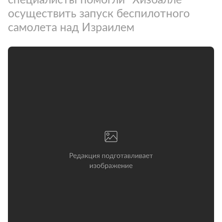
осуществить запуск беспилотного
самолета над Израилем