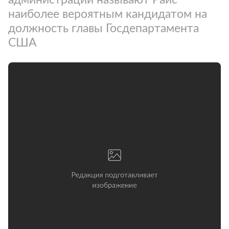
наиболее вероятным кандидатом на
должность главы Госдепартамента
США