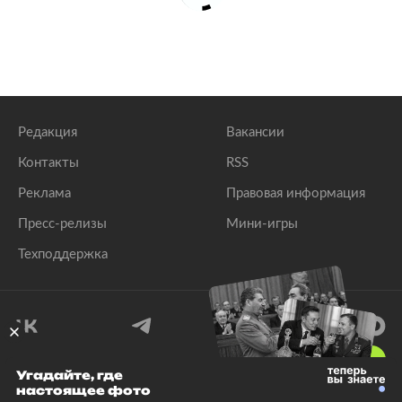
Редакция
Вакансии
Контакты
RSS
Реклама
Правовая информация
Пресс-релизы
Мини-игры
Техподдержка
18
+
Угадайте, где
настоящее фото
© 1999–2026 Все права защищены.
ООО «Лента.Ру»