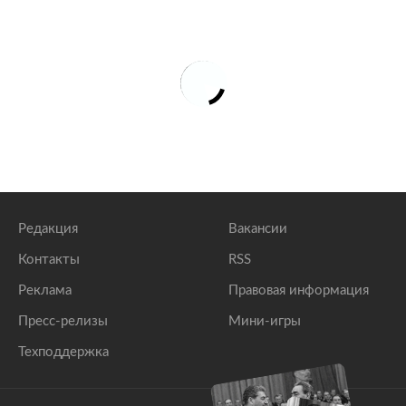
Редакция
Вакансии
Контакты
RSS
Реклама
Правовая информация
Пресс-релизы
Мини-игры
Техподдержка