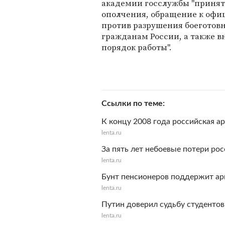
академии госслужбы "принят
ополчения, обращение к офи
против разрушения боеготов
гражданам России, а также 
порядок работы".
Ссылки по теме
К концу 2008 года российская а
lenta.ru
За пять лет небоевые потери ро
lenta.ru
Бунт пенсионеров поддержит а
lenta.ru
Путин доверил судьбу студенто
lenta.ru