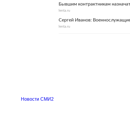
Бывшим контрактникам назнача
lenta.ru
Сергей Иванов: Военнослужащие
lenta.ru
Новости СМИ2