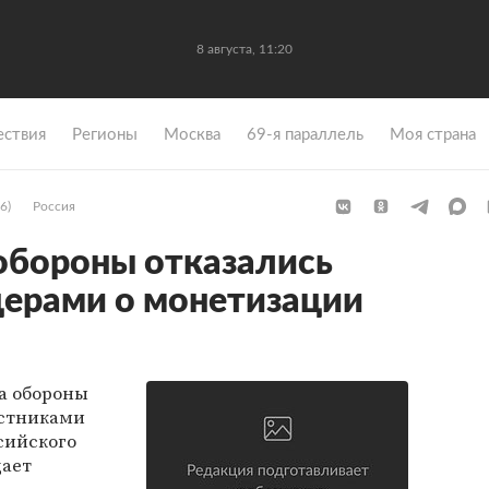
8 августа, 11:20
ствия
Регионы
Москва
69-я параллель
Моя страна
6)
Россия
обороны отказались
церами о монетизации
а обороны
астниками
сийского
щает