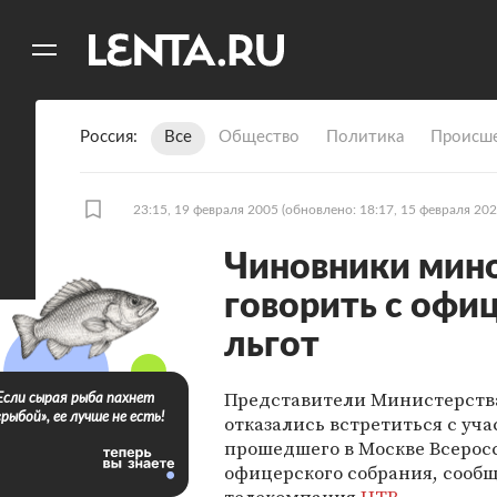
11
A
Россия
Все
Общество
Политика
Происше
23:15, 19 февраля 2005
(обновлено: 18:17, 15 февраля 202
Чиновники мин
говорить с офи
льгот
Представители Министерств
Если сырая рыба пахнет
«рыбой», ее лучше не есть!
отказались встретиться с уч
прошедшего в Москве Всерос
офицерского собрания, сооб