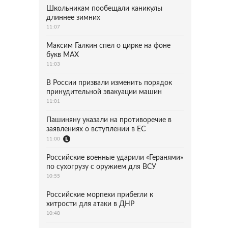
Школьникам пообещали каникулы
длиннее зимних
11:07
Максим Галкин спел о цирке на фоне
букв MAX
11:03
В России призвали изменить порядок
принудительной эвакуации машин
11:01
Пашиняну указали на противоречие в
заявлениях о вступлении в ЕС
11:00
Российские военные ударили «Геранями»
по сухогрузу с оружием для ВСУ
10:55
Российские морпехи прибегли к
хитрости для атаки в ДНР
10:48