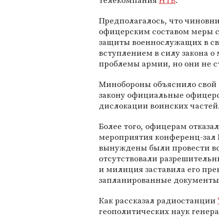
телекомпания
НТВ
.
Предполагалось, что чиновни
офицерским составом меры 
защиты военнослужащих в св
вступлением в силу закона о 
проблемы армии, но они не с
Минобороны объяснило свой о
закону официальные офицерс
дислокации воинских частей
Более того, офицерам отказа
мероприятия конференц-зал 
вынуждены были провести вс
отсутствовали разрешительн
и милиция заставила его пре
запланированные документы
Как рассказал радиостанции
геополитических наук генера