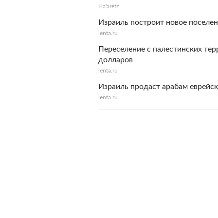
Ha'aretz
Израиль построит новое поселен
lenta.ru
Переселение с палестинских те
долларов
lenta.ru
Израиль продаст арабам еврейски
lenta.ru