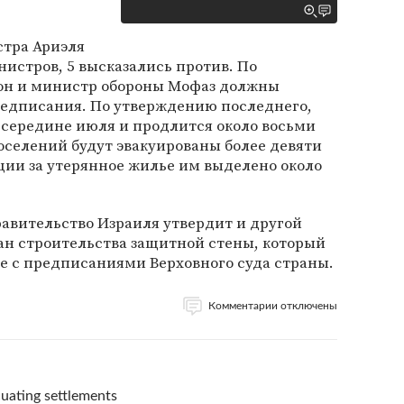
тра Ариэля
истров, 5 высказались против. По
он и министр обороны Мофаз должны
едписания. По утверждению последнего,
 середине июля и продлится около восьми
оселений будут эвакуированы более девяти
ции за утерянное жилье им выделено около
равительство Израиля утвердит и другой
ан строительства защитной стены, который
ие с предписаниями Верховного суда страны.
Комментарии отключены
cuating settlements