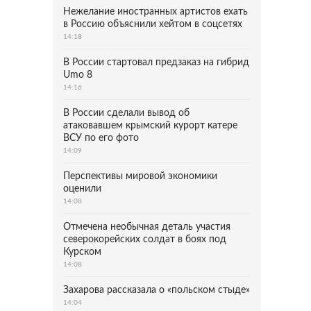
Нежелание иностранных артистов ехать
в Россию объяснили хейтом в соцсетях
14:18
В России стартовал предзаказ на гибрид
Umo 8
14:16
В России сделали вывод об
атаковавшем крымский курорт катере
ВСУ по его фото
14:09
Перспективы мировой экономики
оценили
14:08
Отмечена необычная деталь участия
северокорейских солдат в боях под
Курском
14:08
Захарова рассказала о «польском стыде»
14:04