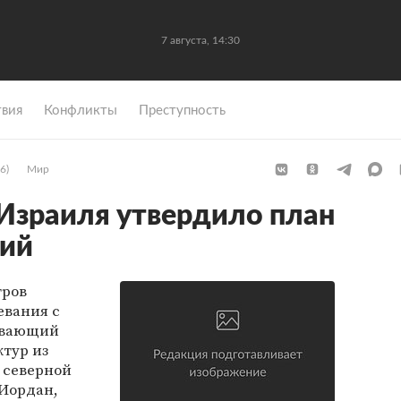
7 августа, 14:30
вия
Конфликты
Преступность
6)
Мир
Израиля утвердило план
ний
тров
евания с
ивающий
ктур из
з северной
 Иордан,