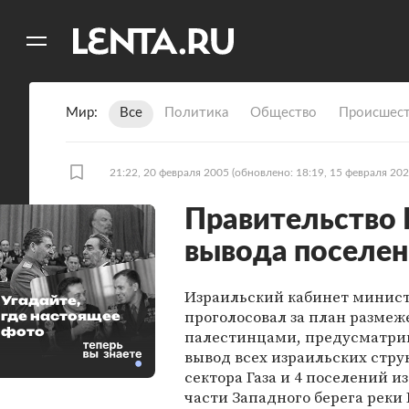
11
A
Мир
Все
Политика
Общество
Происшест
21:22, 20 февраля 2005
(обновлено: 18:19, 15 февраля 202
Правительство 
вывода поселе
Израильский кабинет минис
Угадайте,
проголосовал за план размеж
где настоящее
фото
палестинцами, предусматр
вывод всех израильских стру
сектора Газа и 4 поселений и
части Западного берега реки