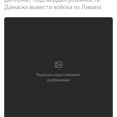
Дамаска вывести войска из Ливана