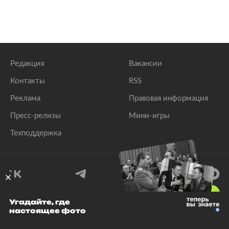
Редакция
Вакансии
Контакты
RSS
Реклама
Правовая информация
Пресс-релизы
Мини-игры
Техподдержка
18
+
Угадайте, где
настоящее фото
© 1999–2026 Все права защищены.
ООО «Лента.Ру»