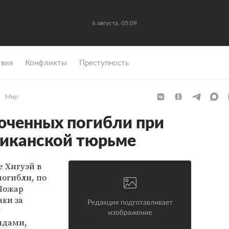
6 августа, 05:09
вия
Конфликты
Преступность
Мир
юченных погибли при
никанской тюрьме
е Хигуэй в
огибли, по
 Пожар
аки за
у
ндами,