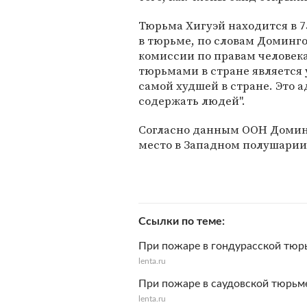
Тюрьма Хигуэй находится в 7
в тюрьме, по словам Доминг
комиссии по правам человека
тюрьмами в стране является 
самой худшей в стране. Это ад
содержать людей".
Согласно данным ООН Домин
место в Западном полушарии
Ссылки по теме
При пожаре в гондурасской тюр
lenta.ru
При пожаре в саудовской тюрьм
lenta.ru