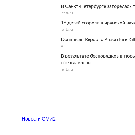
В Санкт-Петербурге загорелась 
lenta.ru
16 детей сгорели в иранской на
lenta.ru
Dominican Republic Prison Fire Kil
AP
В результате беспорядков в тюрь
обезглавлены
lenta.ru
Новости СМИ2