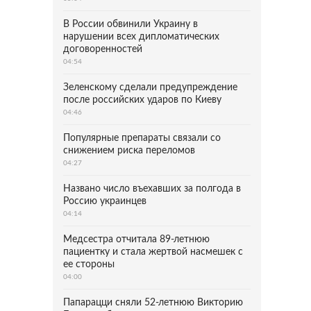
В России обвинили Украину в
нарушении всех дипломатических
договоренностей
04:54
Зеленскому сделали предупреждение
после российских ударов по Киеву
04:46
Популярные препараты связали со
снижением риска переломов
04:27
Названо число въехавших за полгода в
Россию украинцев
04:14
Медсестра отчитала 89-летнюю
пациентку и стала жертвой насмешек с
ее стороны
04:00
Папарацци сняли 52-летнюю Викторию