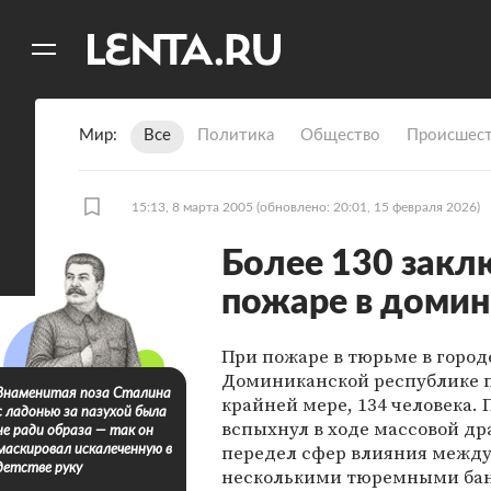
11
A
Мир
Все
Политика
Общество
Происшест
15:13, 8 марта 2005
(обновлено: 20:01, 15 февраля 2026)
Более 130 закл
пожаре в доми
При пожаре в тюрьме в город
Доминиканской республике п
Знаменитая поза Сталина
крайней мере, 134 человека.
с ладонью за пазухой была
вспыхнул в ходе массовой др
не ради образа — так он
передел сфер влияния межд
маскировал искалеченную в
детстве руку
несколькими тюремными ба