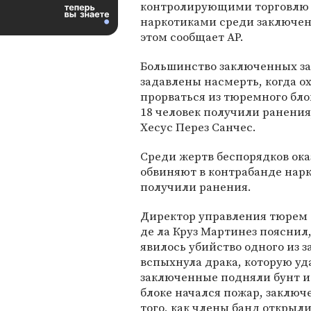
контролирующими торговлю
наркотиками среди заключен
этом сообщает АР.
Большинство заключенных за
задавлены насмерть, когда о
прорваться из тюремного бло
18 человек получили ранения
Хесус Перез Санчес.
Среди жертв беспорядков ока
обвиняют в контрабанде нарк
получили ранения.
Директор управления тюрем 
де ла Круз Мартинез пояснил
явилось убийство одного из з
вспыхнула драка, которую уда
заключенные подняли бунт и 
блоке начался пожар, заключ
того, как члены банд открыл