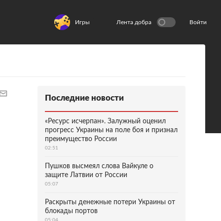
Игры
Лента добра
Войти
Последние новости
«Ресурс исчерпан». Залужный оценил
прогресс Украины на поле боя и признал
преимущество России
02:51
Пушков высмеял слова Вайкуле о
защите Латвии от России
05:07
Раскрыты денежные потери Украины от
блокады портов
05:04