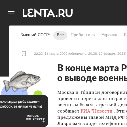
11
A
Бывший СССР
Все
Прибалтика
Украина
Б
22:23, 16 марта 2005
(обновлено: 20:38, 15 февраля 2026)
В конце марта Р
о выводе военн
Москва и Тбилиси договорил
провести переговоры по рос
Если сырая рыба пахнет
военным базам в третьей дек
«рыбой», ее лучше не есть!
сообщает
РИА "Новости"
. Эти
предложены главой МИД РФ 
Лавровым в ходе телефонного