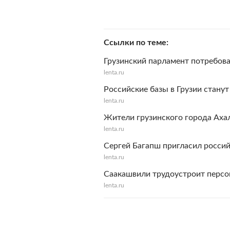
Ссылки по теме
Грузинский парламент потребова
lenta.ru
Российские базы в Грузии стану
lenta.ru
Жители грузинского города Ахал
lenta.ru
Сергей Багапш пригласил росси
lenta.ru
Саакашвили трудоустроит персо
lenta.ru