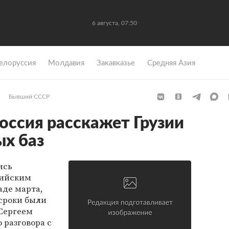
6 августа, 07:50
елоруссия
Молдавия
Закавказье
Средняя Азия
Бывший СССР
оссия расскажет Грузии
ых баз
ись
сийским
аде марта,
 сроки были
Сергеем
 разговора с