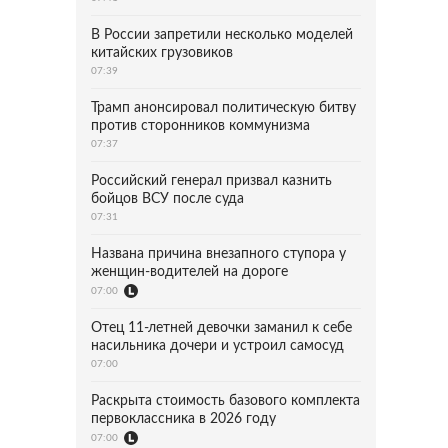
В России запретили несколько моделей
китайских грузовиков
07:39
Трамп анонсировал политическую битву
против сторонников коммунизма
07:37
Российский генерал призвал казнить
бойцов ВСУ после суда
07:31
Названа причина внезапного ступора у
женщин-водителей на дороге
07:00
Отец 11-летней девочки заманил к себе
насильника дочери и устроил самосуд
07:00
Раскрыта стоимость базового комплекта
первоклассника в 2026 году
07:00