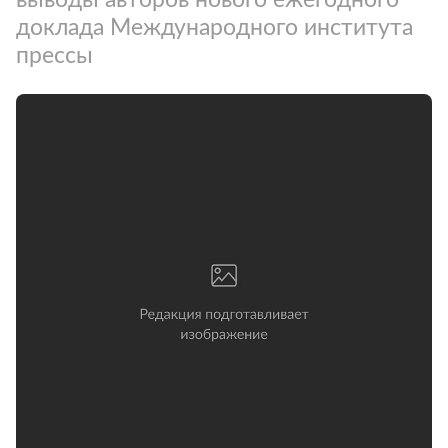
доклада Международного института
прессы