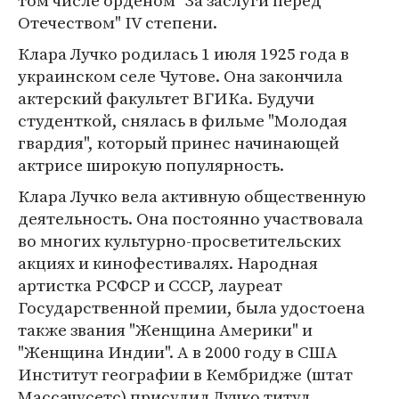
том числе орденом "За заслуги перед
Отечеством" IV степени.
Клара Лучко родилась 1 июля 1925 года в
украинском селе Чутове. Она закончила
актерский факультет ВГИКа. Будучи
студенткой, снялась в фильме "Молодая
гвардия", который принес начинающей
актрисе широкую популярность.
Клара Лучко вела активную общественную
деятельность. Она постоянно участвовала
во многих культурно-просветительских
акциях и кинофестивалях. Народная
артистка РСФСР и СССР, лауреат
Государственной премии, была удостоена
также звания "Женщина Америки" и
"Женщина Индии". А в 2000 году в США
Институт географии в Кембридже (штат
Массачусетс) присудил Лучко титул