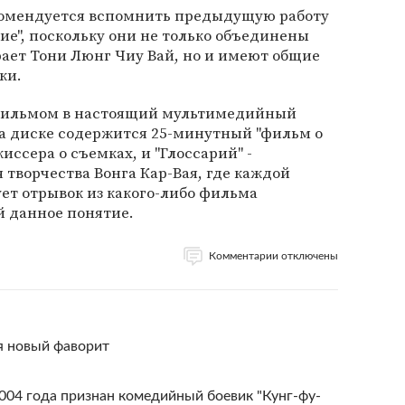
комендуется вспомнить предыдущую работу
ие", поскольку они не только объединены
рает Тони Люнг Чиу Вай, но и имеют общие
ки.
 фильмом в настоящий мультимедийный
на диске содержится 25-минутный "фильм о
иссера о съемках, и "Глоссарий" -
творчества Вонга Кар-Вая, где каждой
ует отрывок из какого-либо фильма
 данное понятие.
Комментарии отключены
я новый фаворит
04 года признан комедийный боевик "Кунг-фу-