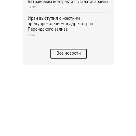
Батраковым контракта с «Галатасараем»
09:32
Иран выступил с жестким
предупреждением в адрес стран
Персидского залива
09:31
Все новости