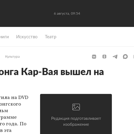
6 августа, 09:54
ниги
Искусство
Театр
Культура
онга Кар-Вая вышел на
тила на DVD
онгского
льм
ограмме
о года. По
в эта