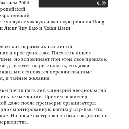
обытием 2004
вропейской
европейский
за лучшую мужскую и женскую роли на Hong
ни Люнг Чиу Ваю и Чжан Цзыи
скольких параллельных линий,
нах и пространствах. Писатель пишет
щем, но вспоминает при этом свое прошлое.
ладываются на реальность, создавая
 главными становятся нереализованные
, и тайные желания.
льм почти пять лет. Сценарий неоднократно
лись целые линии. Причем режиссер
ной даже после премьеры: организаторы
рно смонтированную копию у Кар-Вая, что
але. Но после смотра лента была радикально
вершенства.