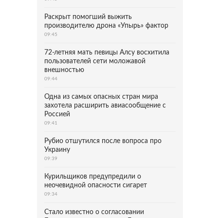
Раскрыт помогший выжить
производителю дрона «Упырь» фактор
09:45
72-летняя мать певицы Алсу восхитила
пользователей сети моложавой
внешностью
09:44
Одна из самых опасных стран мира
захотела расширить авиасообщение с
Россией
09:41
Рубио отшутился после вопроса про
Украину
09:39
Курильщиков предупредили о
неочевидной опасности сигарет
09:34
Стало известно о согласовании