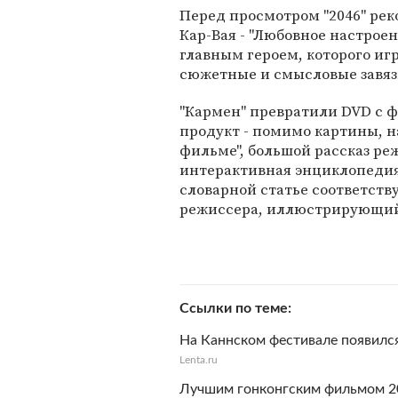
Перед просмотром "2046" ре
Кар-Вая - "Любовное настроен
главным героем, которого иг
сюжетные и смысловые завяз
"Кармен" превратили DVD с
продукт - помимо картины, 
фильме", большой рассказ реж
интерактивная энциклопедия 
словарной статье соответств
режиссера, иллюстрирующий
Ссылки по теме
На Каннском фестивале появилс
Lenta.ru
Лучшим гонконгским фильмом 20