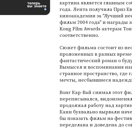
картина является главным с
года. Лента получила Приз Е
киноакадемии за "Лучший не
фильм 2004 года" и награды 
Kong Film Awards актерам То
соответственно.
Сюжет фильма состоит из не
проложенных в разных време
фантастический роман о буду
Вымысел и воспоминания нак
странное пространство, где
мечты, несбывшиеся надежды
Вонг Кар-Вай снимал этот фи
переписывался, видоизменя
продолжал работу над карти
Канн буквально вырвали наче
бы показать фильм на фестив
переделана и доведена до со