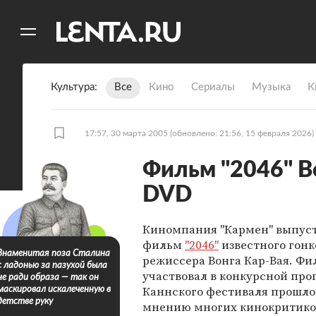
11
A
Культура
Все
Кино
Сериалы
Музыка
К
17:57, 30 марта 2005
(обновлено: 21:56, 15 февраля 2026)
Фильм "2046" В
DVD
Киномпания "Кармен" выпус
фильм
"2046"
известного гонк
Знаменитая поза Сталина
режиссера Вонга Кар-Вая. Фи
с ладонью за пазухой была
участвовал в конкурсной пр
не ради образа — так он
Каннского фестиваля прошлог
маскировал искалеченную в
детстве руку
мнению многих кинокритико