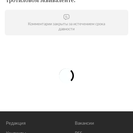
тротиловом эквиваленте.
Комментарии закрыты за истечением срока
давности
Редакция
Вакансии