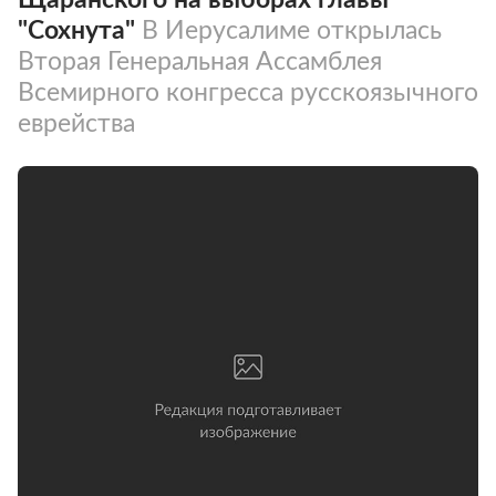
"Сохнута"
В Иерусалиме открылась
Вторая Генеральная Ассамблея
Всемирного конгресса русскоязычного
еврейства