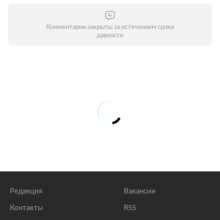
Комментарии закрыты за истечением срока
давности
Редакция
Вакансии
Контакты
RSS