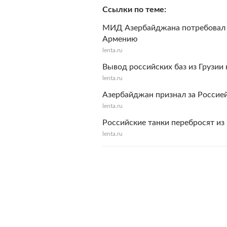
Ссылки по теме
МИД Азербайджана потребовал н
Армению
lenta.ru
Вывод российских баз из Грузии 
lenta.ru
Азербайджан признал за Россие
lenta.ru
Российские танки перебросят из
lenta.ru