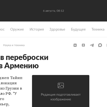
6 августа, 08:12
мос
Оружие
История
Здоровье
Будущее
Техника
Наука и техника
ив переброски
 в Армению
джеп Тайип
слокация
из Грузии в
о РФ. "У
его
мьер,