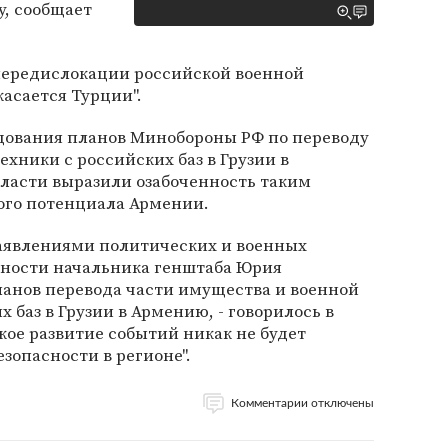
у, сообщает
 передислокации российской военной
касается Турции".
дования планов Минобороны РФ по переводу
хники с российских баз в Грузии в
ласти выразили озабоченность таким
ого потенциала Армении.
заявлениями политических и военных
тности начальника генштаба Юрия
ланов перевода части имущества и военной
 баз в Грузии в Армению, - говорилось в
кое развитие событий никак не будет
зопасности в регионе".
Комментарии отключены