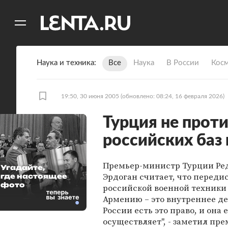
11
A
Наука и техника
Все
Наука
В России
Кос
19:50, 30 июня 2005
(обновлено: 08:24, 16 февраля 2026)
Турция не прот
российских баз
Премьер-министр Турции Ре
Угадайте,
Эрдоган считает, что переди
где настоящее
фото
российской военной техники 
Армению – это внутреннее дел
России есть это право, и она 
осуществляет", - заметил пре