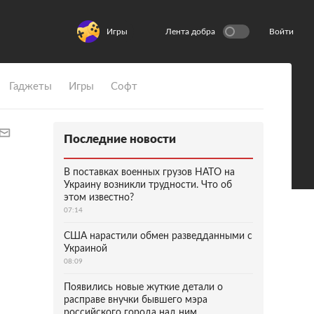
Игры
Лента добра
Войти
Гаджеты
Игры
Софт
Последние новости
В поставках военных грузов НАТО на
Украину возникли трудности. Что об
этом известно?
07:14
США нарастили обмен разведданными с
Украиной
08:09
Появились новые жуткие детали о
расправе внучки бывшего мэра
российского города над ним