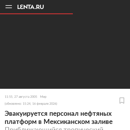
11
A
11:55, 27 августа 2005
Мир
(обновлено: 15:24, 16 февраля 2026)
Эвакуируется персонал нефтяных
платформ в Мексиканском заливе
Приближающийся тропический