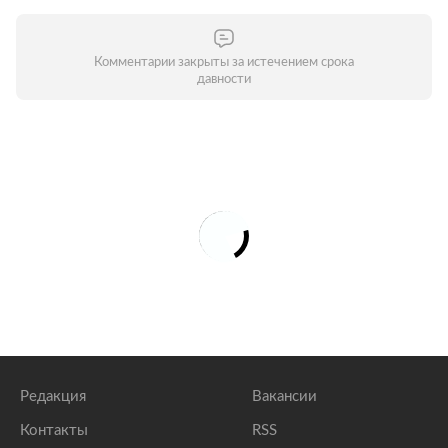
Комментарии закрыты за истечением срока
давности
Редакция
Вакансии
Контакты
RSS