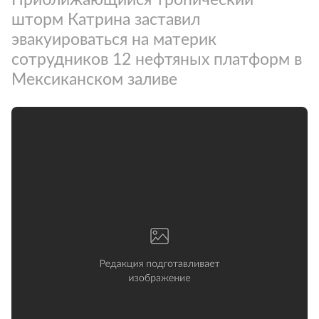
шторм Катрина заставил
эвакуироваться на материк
сотрудников 12 нефтяных платформ в
Мексиканском заливе