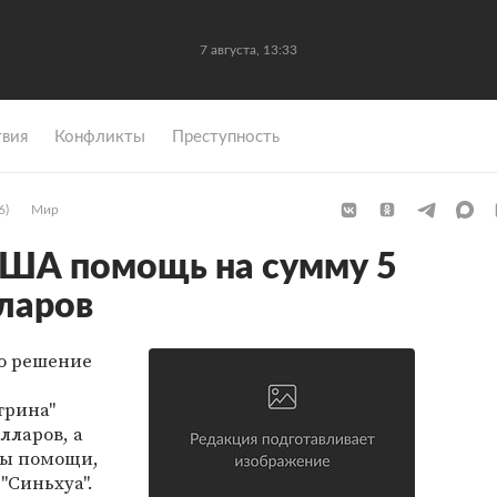
7 августа, 13:33
вия
Конфликты
Преступность
6)
Мир
США помощь на сумму 5
ларов
о решение
трина"
лларов, а
ды помощи,
"Синьхуа".