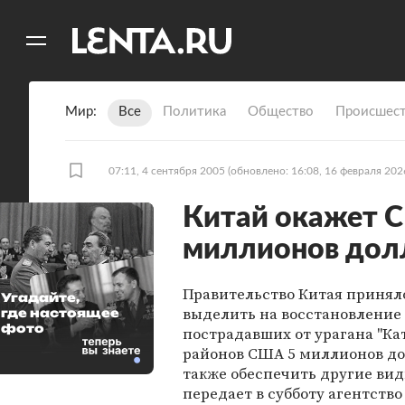
11
A
Мир
Все
Политика
Общество
Происшест
07:11, 4 сентября 2005
(обновлено: 16:08, 16 февраля 202
Китай окажет 
миллионов дол
Правительство Китая принял
Угадайте,
выделить на восстановление
где настоящее
фото
пострадавших от урагана "Ка
районов США 5 миллионов до
также обеспечить другие ви
передает в субботу агентство 