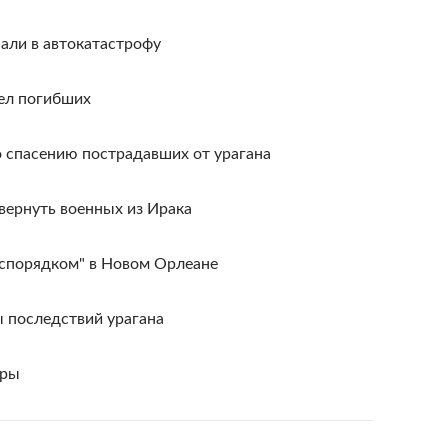
али в автокатастрофу
ел погибших
о спасению пострадавших от урагана
вернуть военных из Ирака
еспорядком" в Новом Орлеане
 последствий урагана
ары