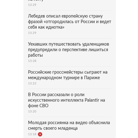
13:29
Лебедев описал европейскую страну
фразой «отгородилась от России и ведет
себя как идиотка»
13:29
Уехавших путешествовать удаленщиков
предупредили о перспективе лишиться
работы
13:28
Российские гроссмейстеры сыграют на
международном турнире в Париже
13:22
В России рассказали о роли
искусственного интеллекта Palantir на
фоне СВО
13:20
Молодая россиянка на видео объяснила
смерть своего младенца
13:18