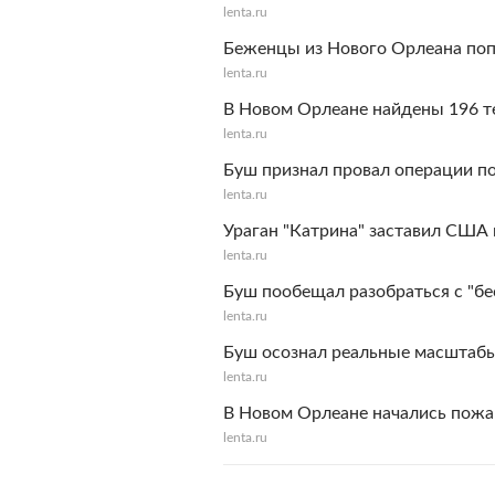
lenta.ru
Беженцы из Нового Орлеана поп
lenta.ru
В Новом Орлеане найдены 196 т
lenta.ru
Буш признал провал операции п
lenta.ru
Ураган "Катрина" заставил США 
lenta.ru
Буш пообещал разобраться с "б
lenta.ru
Буш осознал реальные масштабы
lenta.ru
В Новом Орлеане начались пож
lenta.ru