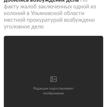
факту жалоб заключенных одной из
колоний в Ульяновской области
местной прокуратурой возбуждено
уголовное дело