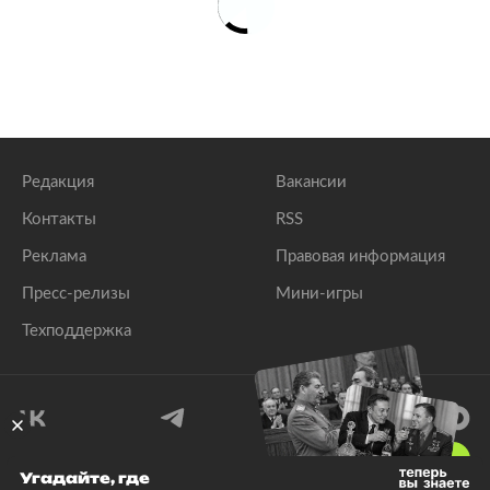
Редакция
Вакансии
Контакты
RSS
Реклама
Правовая информация
Пресс-релизы
Мини-игры
Техподдержка
18
+
Угадайте, где