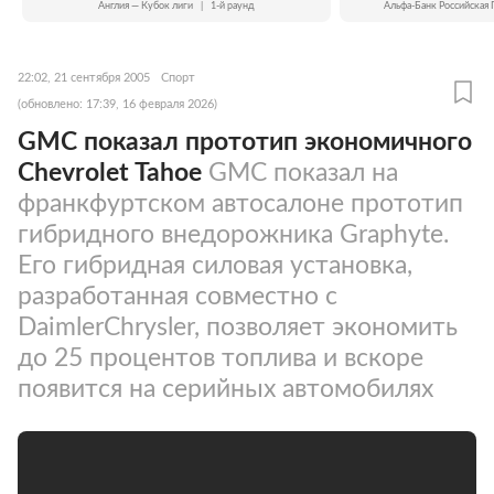
Англия — Кубок лиги
|
1-й раунд
Альфа-Банк Российская 
22:02, 21 сентября 2005
Спорт
(обновлено: 17:39, 16 февраля 2026)
GMC показал прототип экономичного
Chevrolet Tahoe
GMC показал на
франкфуртском автосалоне прототип
гибридного внедорожника Graphyte.
Его гибридная силовая установка,
разработанная совместно с
DaimlerChrysler, позволяет экономить
до 25 процентов топлива и вскоре
появится на серийных автомобилях