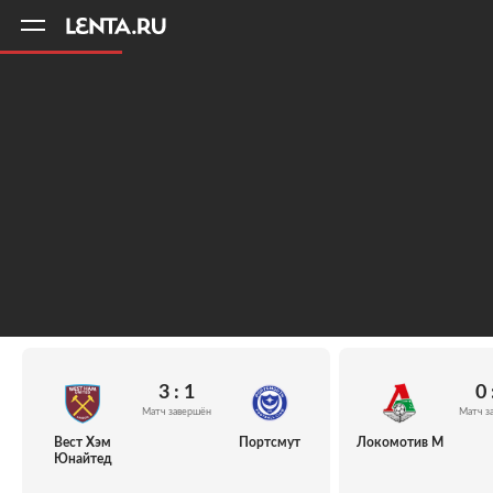
11
A
3 : 1
0 
Матч завершён
Матч з
Вест Хэм
Портсмут
Локомотив М
Юнайтед