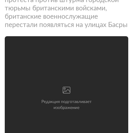
тюрьмы британскими войсками,
британские военнослужащие
перестали появляться на улицах Басры