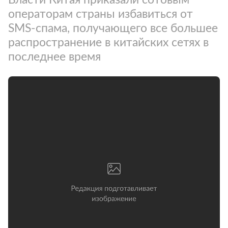
операторам страны избавиться от
SMS-спама, получающего все большее
распространение в китайских сетях в
последнее время