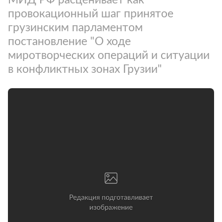
провокационный шаг принятое
грузинским парламентом
постановление "О ходе
миротворческих операций и ситуации
в конфликтных зонах Грузии"