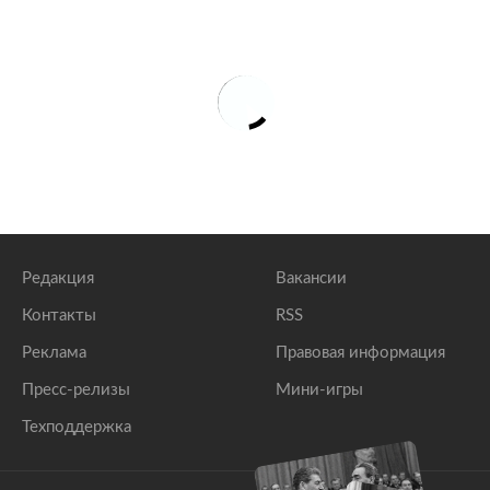
Редакция
Вакансии
Контакты
RSS
Реклама
Правовая информация
Пресс-релизы
Мини-игры
Техподдержка