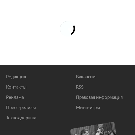
Редакция
Вакансии
Контакты
RSS
Реклама
Правовая информация
Пресс-релизы
Мини-игры
Техподдержка