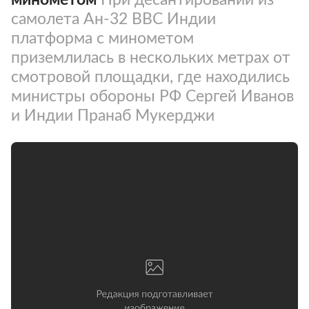
самолета Ан-32 ВВС Индии
платформа с минометом
приземлилась в нескольких метрах от
смотровой площадки, где находились
министры обороны РФ Сергей Иванов
и Индии Пранаб Мукерджи