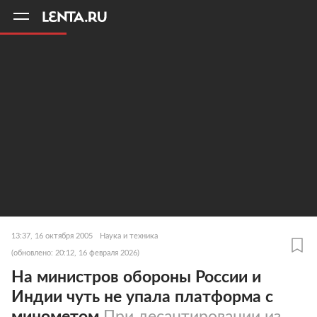
11
A
13:37, 16 октября 2005
Наука и техника
(обновлено: 20:12, 16 февраля 2026)
На министров обороны России и
Индии чуть не упала платформа с
минометом
При десантировании из