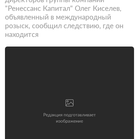
"Ренессанс Капитал" Олег Киселев,
объявленный в международный
розыск, сообщил следствию, где он
находится