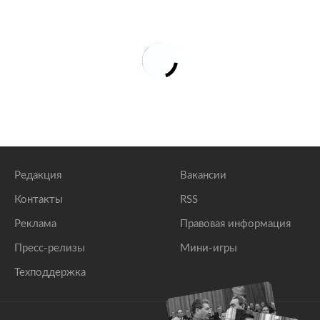
Редакция
Вакансии
Контакты
RSS
Реклама
Правовая информация
Пресс-релизы
Мини-игры
Техподдержка