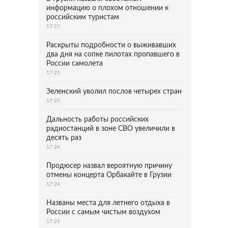
информацию о плохом отношении к
российским туристам
17:27
Раскрыты подробности о выживавших
два дня на сопке пилотах пропавшего в
России самолета
17:25
Зеленский уволил послов четырех стран
17:25
Дальность работы российских
радиостанций в зоне СВО увеличили в
десять раз
17:24
Продюсер назвал вероятную причину
отмены концерта Орбакайте в Грузии
17:24
Названы места для летнего отдыха в
России с самым чистым воздухом
17:21