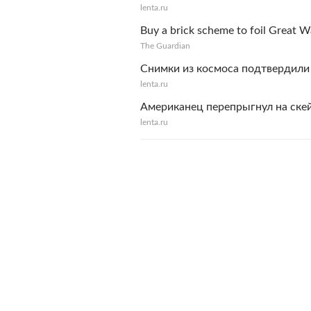
lenta.ru
Buy a brick scheme to foil Great W
The Guardian
Снимки из космоса подтвердили
lenta.ru
Американец перепрыгнул на ске
lenta.ru