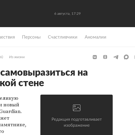
6 августа, 17:29
ествия
Персоны
Счастливчики
Аномалии
6)
Из жизни
 самовыразиться на
кой стене
Великую
и новый
Guardian.
ожет
памятнике,
то