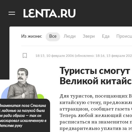
11
A
Из жизни
Все
Люди
Звери
Еда
Происш
18:15, 10 февраля 2006
(обновлено: 18:16, 15 февраля 202
Туристы смогут
Великой китайс
Для туристов, посещающих 
китайскую стену, предложил
Знаменитая поза Сталина
аттракцион, сообщает газета 
с ладонью за пазухой была
Теперь любой желающий см
не ради образа — так он
расписаться на знаменитом 
маскировал искалеченную в
детстве руку
предварительно уплатив за э