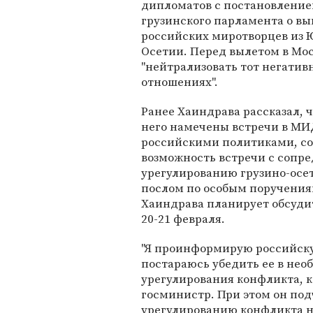
дипломатов с постановлени
грузинского парламента о вы
российских миротворцев из
Осетии. Перед вылетом в Мо
"нейтрализовать тот негатив
отношениях".
Ранее Хаиндрава рассказал, ч
него намечены встречи в МИД
российскими политиками, с
возможность встречи с сопр
урегулированию грузино-осе
послом по особым поручения
Хаиндрава планирует обсуди
20-21 февраля.
"Я проинформирую российску
постараюсь убедить ее в нео
урегулирования конфликта, ко
госминистр. При этом он под
урегулированию конфликта н