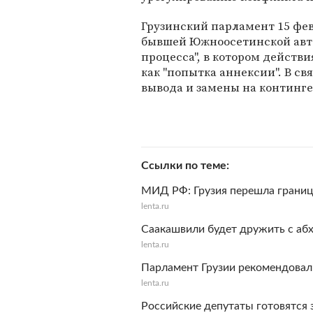
Грузинский парламент 15 фев
бывшей Южноосетинской авто
процесса", в котором действ
как "попытка аннексии". В св
вывода и замены на континге
Ссылки по теме
МИД РФ: Грузия перешла грани
lenta.ru
Саакашвили будет дружить с абх
lenta.ru
Парламент Грузии рекомендовал
lenta.ru
Российские депутаты готовятся 