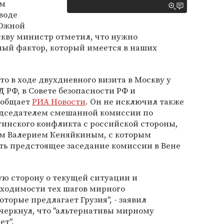
ем
воде
 Южной
скву министр отметил, что нужно
ный фактор, который имеется в наших
то в ходе двухдневного визита в Москву у
 РФ, в Совете безопасности РФ и
ообщает
РИА Новости
. Он не исключил также
едседателем смешанной комиссии по
тинского конфликта с российской стороны,
м Валерием Кеняйкиным, с которым
ть предстоящее заседание комиссии в Вене
ю сторону о текущей ситуации и
бходимости тех шагов мирного
торые предлагает Грузия", - заявил
черкнул, что "альтернативы мирному
ет".