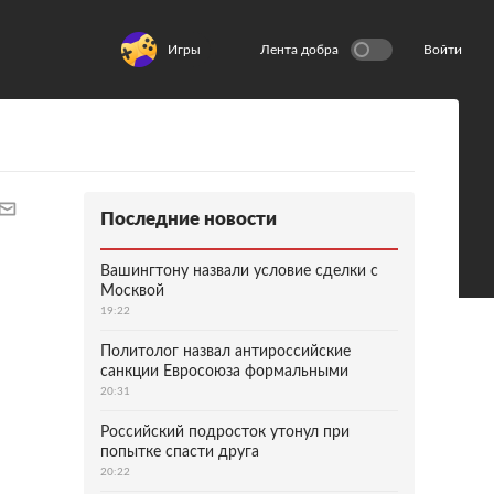
Игры
Лента добра
Войти
Последние новости
Вашингтону назвали условие сделки с
Москвой
19:22
Политолог назвал антироссийские
санкции Евросоюза формальными
20:31
Российский подросток утонул при
попытке спасти друга
20:22