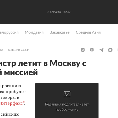
8 августа, 20:32
елоруссия
Молдавия
Закавказье
Средняя Азия
6)
Бывший СССР
стр летит в Москву с
й миссией
лированию
ва прибудет
еговоры в
Интерфакс"
.
ссийских