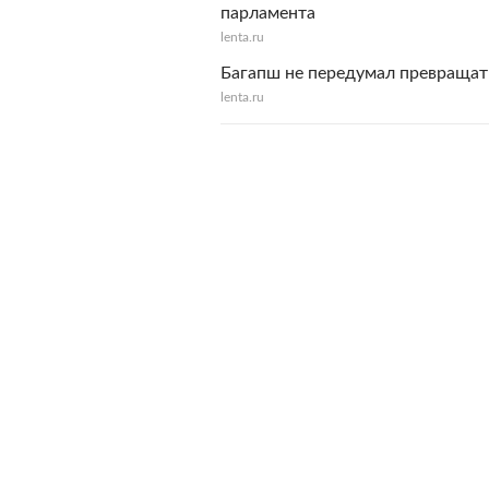
парламента
lenta.ru
Багапш не передумал превращат
lenta.ru