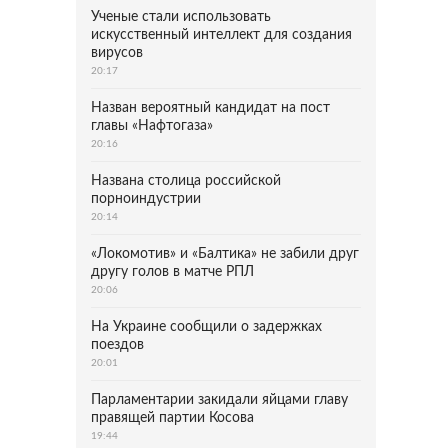
Ученые стали использовать
искусственный интеллект для создания
вирусов
20:17
Назван вероятный кандидат на пост
главы «Нафтогаза»
20:16
Названа столица российской
порноиндустрии
20:14
«Локомотив» и «Балтика» не забили друг
другу голов в матче РПЛ
20:06
На Украине сообщили о задержках
поездов
20:01
Парламентарии закидали яйцами главу
правящей партии Косова
19:44