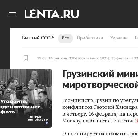
11
A
Бывший СССР
Все
Прибалтика
Украина
Б
13:08, 16 февраля 2006
(обновлено: 19:03, 15 февраля 202
Грузинский мини
миротворческо
Госминистр Грузии по урегу
Угадайте,
конфликтов Георгий Хаиндра
где настоящее
фото
в четверг, 16 февраля, на пер
Москву, сообщает агентство
"
Он планирует ознакомить ро