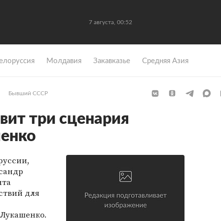
7 августа, 00:52
елоруссия
Молдавия
Закавказье
Средняя Азия
Бывший СССР
вит три сценария
шенко
руссии,
ксандр
нта
ствий для
 Лукашенко.