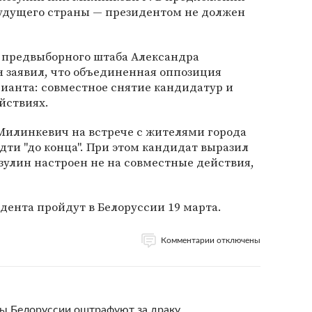
 будущего страны — президентом не должен
ь предвыборного штаба Александра
 заявил, что объединенная оппозиция
рианта: совместное снятие кандидатур и
йствиях.
Милинкевич на встрече с жителями города
дти "до конца". При этом кандидат выразил
зулин настроен не на совместные действия,
ента пройдут в Белоруссии 19 марта.
Комментарии отключены
ты Белоруссии оштрафуют за драку