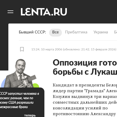
11
A
Бывший СССР
Все
Прибалтика
Украина
Б
15:24, 10 марта 2006
(обновлено: 21:42, 15 февраля 2026)
Оппозиция гото
борьбы с Лука
Кандидат в президенты Бело
лидер партии "Грамада" Але
СССР запустил человека в
Козулин выдвинул три вариа
космос раньше, чем по
совместных дальнейших дей
всему США разрешили
консолидации усилий по
межрасовые браки
противостоянию Александру