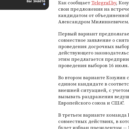
Как сообщает
Telegraf.by
, Коз
свои предложения на встрече
кандидатом от объединенно
Александром Милинкевичем
Первый вариант предполагает
совместное заявление о снят
проведения досрочных выбор
действующего законодательст
этим предлагается предприн
проведения выборов 16 июля.
Во втором варианте Козулин 
едином кандидате в соответ
внешней ситуацией, с учетом
вызывать раздражения ведущ
Европейского союза и США".
В третьем варианте команда 
совместных действиях, в кот
будет избран президентом —