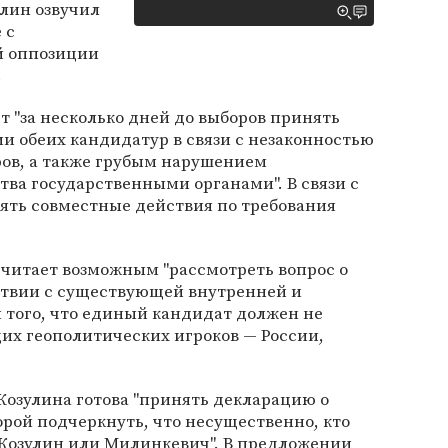
улин озвучил
 с
й оппозиции
.
 "за несколько дней до выборов принять
ии обеих кандидатур в связи с незаконностью
ов, а также грубым нарушением
ва государственными органами". В связи с
ять совместные действия по требования
считает возможным "рассмотреть вопрос о
ствии с существующей внутренней и
 того, что единый кандидат должен не
их геополитических игроков — России,
Козулина готова "принять декларацию о
орой подчеркнуть, что несущественно, кто
 Козулин или Милинкевич". В предложении