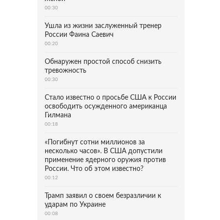
00:30
Ушла из жизни заслуженный тренер
России Фаина Саевич
00:20
Обнаружен простой способ снизить
тревожность
00:30
Стало известно о просьбе США к России
освободить осужденного американца
Гилмана
00:18
«Погибнут сотни миллионов за
несколько часов». В США допустили
применение ядерного оружия против
России. Что об этом известно?
00:12
Трамп заявил о своем безразличии к
ударам по Украине
00:08