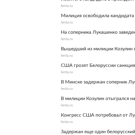
lenta.ru
Милиция освободила кандидата 
lenta.ru
На соперника Лукашенко заведе
lenta.ru
Вышедший из милиции Козулин 
lenta.ru
США грозят Белоруссии санкция
lenta.ru
В Минске задержан соперник Лу
lenta.ru
В милиции Козулин отыгрался н
lenta.ru
Конгресс США потребовал от Лу
lenta.ru
Задержан еще один белорусски