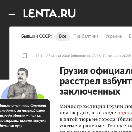
11
A
Бывший СССР
Все
Прибалтика
Украина
Б
17:14, 27 марта 2006
(обновлено: 23:36, 15 февраля 2026)
Грузия официал
расстрел взбун
заключенных
Министр юстиции Грузии Гия
Знаменитая поза Сталина
с ладонью за пазухой была
подтвердил, что в ходе
подав
не ради образа — так он
в пятой тюрьме города Тбили
маскировал искалеченную в
убитые и раненые. Точное чи
детстве руку