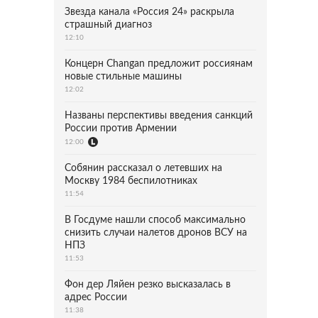
Звезда канала «Россия 24» раскрыла
страшный диагноз
12:10
Концерн Changan предложит россиянам
новые стильные машины
12:02
Названы перспективы введения санкций
России против Армении
12:00
Собянин рассказал о летевших на
Москву 1984 беспилотниках
11:54
В Госдуме нашли способ максимально
снизить случаи налетов дронов ВСУ на
НПЗ
11:53
Фон дер Ляйен резко высказалась в
адрес России
11:38