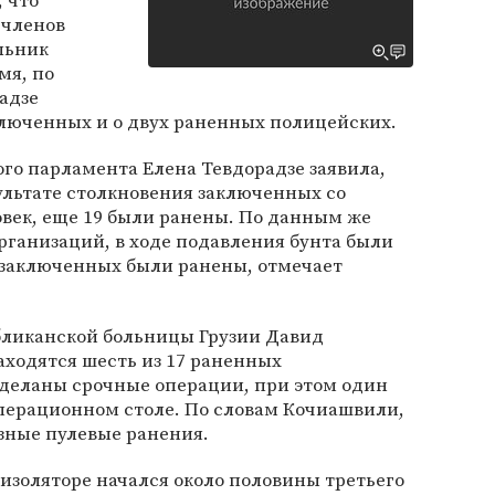
, что
 членов
льник
мя, по
радзе
ключенных и о двух раненных полицейских.
го парламента Елена Тевдорадзе заявила,
зультате столкновения заключенных со
век, еще 19 были ранены. По данным же
рганизаций, в ходе подавления бунта были
0 заключенных были ранены, отмечает
бликанской больницы Грузии Давид
аходятся шесть из 17 раненных
сделаны срочные операции, при этом один
перационном столе. По словам Кочиашвили,
зные пулевые ранения.
 изоляторе начался около половины третьего