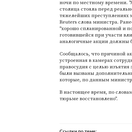
ночи по местному времени. "
столица стояла перед реально
тяжелейших преступлениях м
Reuters слова министра. Ране
"хорошо спланированной и по
готовившейся при участи вл
аналогичные акции должны б
Сообщалось, что причиной ак
устроенная в камерах сотру
правосудия с целью изъятия
были вызваны дополнительны
которые, по данным министр
В настоящее время, по слова
тюрьме восстановлено".
Ссылки по теме