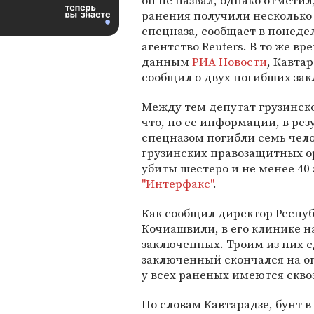
он не назвал, однако отметил
ранения получили несколько
спецназа, сообщает в понеде
агентство Reuters. В то же вре
данным
РИА Новости
, Кавта
сообщил о двух погибших за
Между тем депутат грузинско
что, по ее информации, в ре
спецназом погибли семь чело
грузинских правозащитных о
убиты шестеро и не менее 4
"Интерфакс"
.
Как сообщил директор Респу
Кочиашвили, в его клинике н
заключенных. Троим из них 
заключенный скончался на о
у всех раненых имеются скво
По словам Кавтарадзе, бунт в