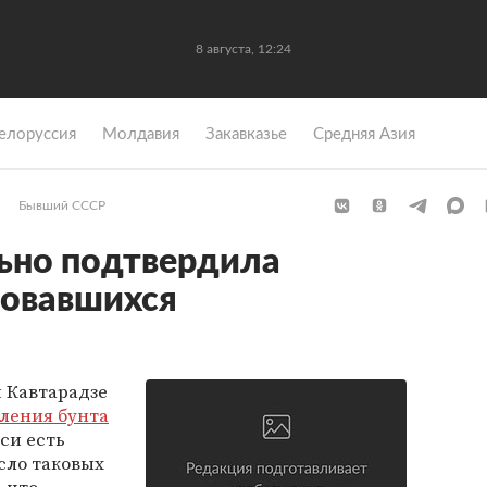
8 августа, 12:24
елоруссия
Молдавия
Закавказье
Средняя Азия
Бывший СССР
ьно подтвердила
товавшихся
 Кавтарадзе
ления бунта
си есть
сло таковых