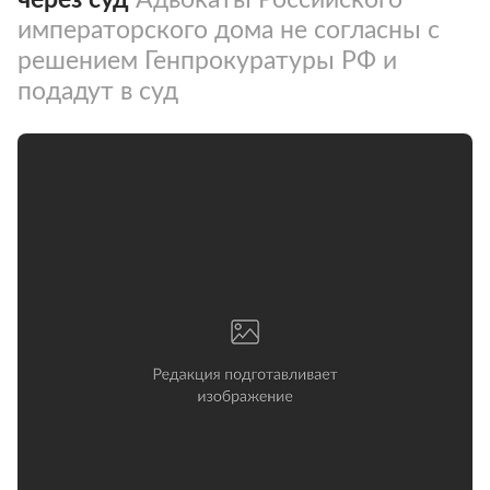
императорского дома не согласны с
решением Генпрокуратуры РФ и
подадут в суд