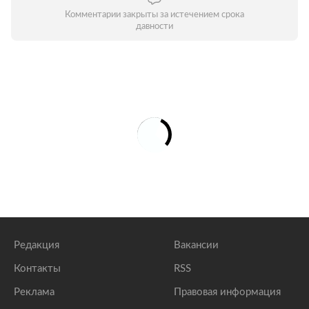
Комментарии закрыты за истечением срока
давности
Редакция
Вакансии
Контакты
RSS
Реклама
Правовая информация