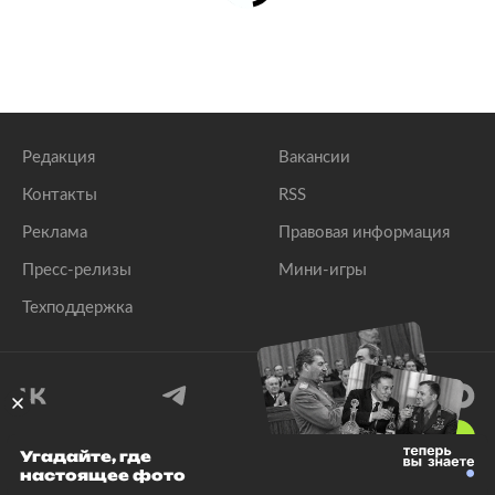
Редакция
Вакансии
Контакты
RSS
Реклама
Правовая информация
Пресс-релизы
Мини-игры
Техподдержка
18
+
Угадайте, где
настоящее фото
© 1999–2026 Все права защищены.
ООО «Лента.Ру»